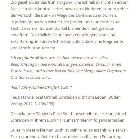
„So gesehen, ist das frühmorgendliche Schreiben nicht an erster
Stelle ein stets kontrolliertes, bewusstes Notieren, sondern eher
der Versuch, die dunklen Wege des Denkens zu entwirren.
In jedem Menschen existiert ein großer, noch unentdeckter
Text. Diesen im Ganzen dunkel bleibenden Text gilt es zu
entziffern. Das tägliche Schreiben versucht genau so eine
Entzifferung, in kurzen Schreibanläufen, die kleine Fragmente
von Schrift produzieren:
Ich empfinde all dies, was ich hier niederschreibe – diese
Beobachtungen, diese Annäherungen, als einen Versuch, einen
Text zu lesen, und dieser Text enthält eine Menge klarer Fragmente.
Das Ganze ist schwarz
.
(
Paul Valery: Cahiers/Hefte I, S.34
) “
( aus: Hanns-Josef Ortheil, Schreiben dicht am Leben, Duden
Verlag, 2012, S. 138/139)
Die bekannte Sängerin Patti Smith beschreibt die Heilung durch
Schreiben in ihrem Buch “ Traumsammlerin“ folgendermaßen:
„Alles in diesem kleinen Buch ist wahr und so erzählt, wie es war.
Es zu schreiben, löste mich aus meiner seltsamen Erstarrung,