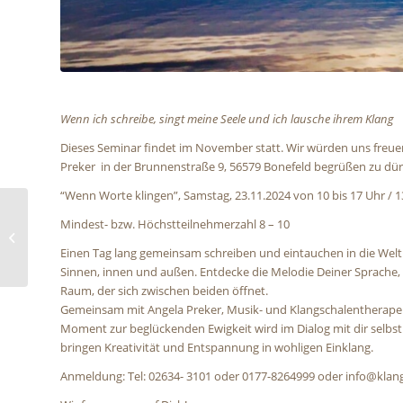
Wenn ich schreibe, singt meine Seele und ich lausche ihrem Klang
Dieses Seminar findet im November statt. Wir würden uns freu
Preker in der Brunnenstraße 9, 56579 Bonefeld begrüßen zu dür
“Wenn Worte klingen”, Samstag, 23.11.2024 von 10 bis 17 Uhr / 
Mindest- bzw. Höchstteilnehmerzahl 8 – 10
Phebes Welt
Einen Tag lang gemeinsam schreiben und eintauchen in die Welt der
Sinnen, innen und außen. Entdecke die Melodie Deiner Sprache
Raum, der sich zwischen beiden öffnet.
Gemeinsam mit Angela Preker, Musik- und Klangschalentherapeuti
Moment zur beglückenden Ewigkeit wird im Dialog mit dir selbs
bringen Kreativität und Entspannung in wohligen Einklang.
Anmeldung: Tel: 02634- 3101 oder 0177-8264999 oder info@kla