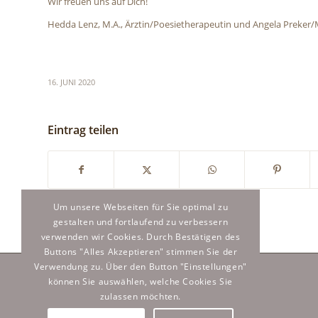
Wir freuen uns auf Dich!
Hedda Lenz, M.A., Ärztin/Poesietherapeutin und Angela Preker
16. JUNI 2020
Eintrag teilen
Um unsere Webseiten für Sie optimal zu
gestalten und fortlaufend zu verbessern
verwenden wir Cookies. Durch Bestätigen des
Buttons "Alles Akzeptieren" stimmen Sie der
Verwendung zu. Über den Button "Einstellungen"
können Sie auswählen, welche Cookies Sie
zulassen möchten.
RECHTLICHES