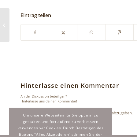
Eintrag teilen
Kleine Melancholie
Hinterlasse einen Kommentar
An der Diskussion beteiligen?
Hinterlasse uns deinen Kommentar!
Du musst
angemeldet
sein, um einen Kommentar abzugeben.
Um unsere Webseiten für Sie optimal zu
gestalten und fortlaufend zu verbessern
verwenden wir Cookies. Durch Bestätigen des
Buttons "Alles Akzeptieren" stimmen Sie der